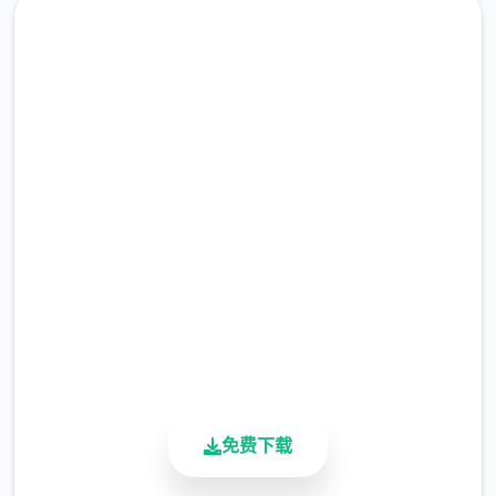
时随身携带危险物品，所以如果有必要的话，
您需要亲自制服这些极端分子，妥善地处理这
些危险物品。
免费下载 帝国入境所
完整版游戏，免费体验
2.3M+
总下载量
4.9/5
用户评分
900K+
活跃用户
免费下载