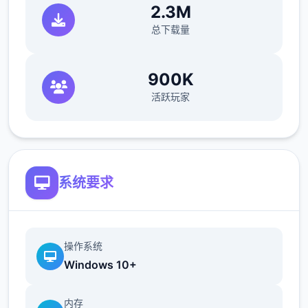
2.3M
您也可以利用您的工资从旅行商人手中购买各
总下载量
种能够提高检查效率的工具。无论是能瞬间检
测出违禁品的金属探测仪，还是能够降低旅客
们压力的焦虑缓解香水，都能为您的工作打开
900K
1扇扇便利之门！
活跃玩家
系统要求
操作系统
Windows 10+
内存