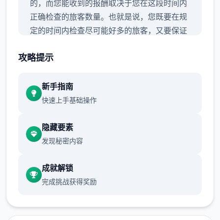
的，而您能收到的报酬取决于您在这段时间内
正确检查的旅客数量。也就是说，您既要在规
定的时间内检查尽可能好多的旅客，又要保证
在检查时不犯下差错。
攻略提示
新手指南
快速上手基础操作
隐藏要素
发现秘密内容
随着剧情的推进，您将会收到晋升至更高级别
成就解锁
的检查站的机会，但如此1来检查时的条条框
完成挑战获得奖励
框也会逐渐增加。如果您想要维持稳定的收
入，那就必须眼尖心细，不放过文件上的任何
唯1可疑之处。此外，1些极端分子还会在入境