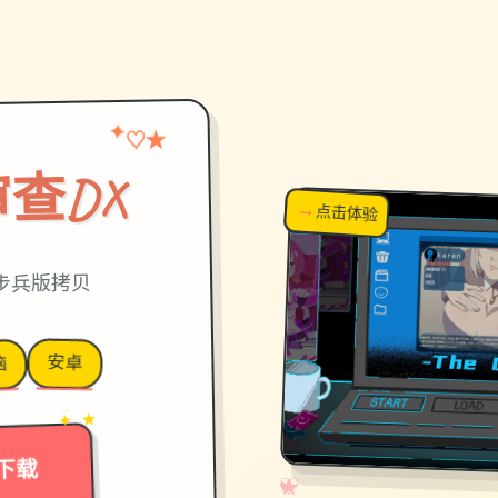
✦
★
♡
查DX
→
↗
点击体验
超棒！
官中步兵版拷贝
安卓
脑
→
✦ ★
下载
✧
♡
★
♥