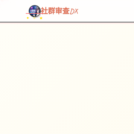
~~~
★
♡
✦
✧
♥
~
社群审查DX
✦ ✧ ★