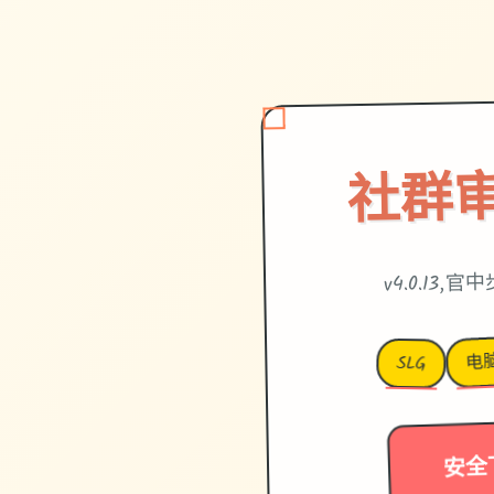
社群审
v4.0.13,
电
SLG
安全