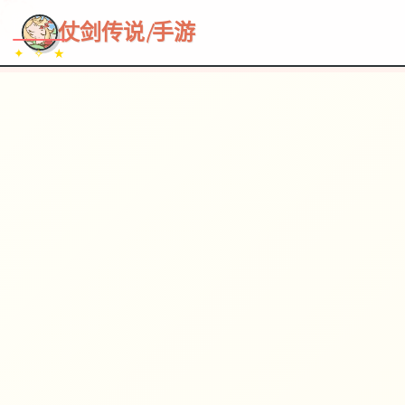
~~~
★
♡
✦
✧
♥
~
→
↗
仗剑传说|手游
✦ ✧ ★