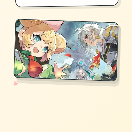
✧
♡
★
♥