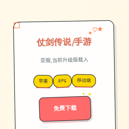
♡
✦
★
仗剑传说|手游
亚服,当前升级版载入
移动端
RPG
苹果
→
✦ ★
免费下载