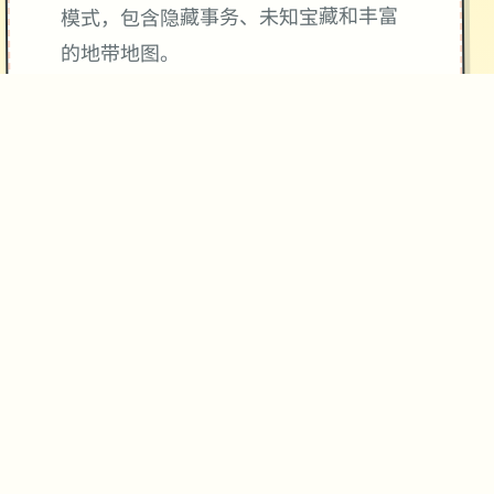
模式，包含隐藏事务、未知宝藏和丰富
的地带地图。
无羁竞技与方法搭配：采用解放双手的
自走式竞技，支持百变方法搭配和随心
转职。
伙伴与幻兽：品味者可以邂逅各种伙
伴，与幻兽结伴同游，并肩磨练诡异的