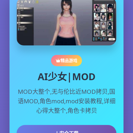
精品游戏
AI少女|MOD
MOD大整个,无与伦比近MOD拷贝,国
语MOD,角色mod,mod安装教程,详细
心得大整个,角色卡拷贝