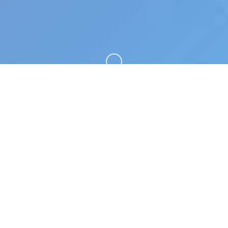
向下滚动
♿ 游戏说明
妹相随～黑白世界的缤纷冒险～。专业的游戏平台，