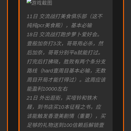
11日 交流战打美食俱乐部（这不
纯纯pcr美食殿），基本必输
18日 交流战打跑步萝卜爱好会。
壹般加奈打3次，哥哥用必杀，然
后加奈，哥哥分别平a就能打过。
打完后打拂晓，胜败有两个条分支
路线（hard壹周目基本必输，无数
周目开局才能打得过）。这周应该
能盈利10000左右
21日 外出逛街，买哑铃和铁木
屐，到书店买10本征程之书，应
该能触发香澄美剧情（重要），买
足够的礼物送到100信赖后解锁壹