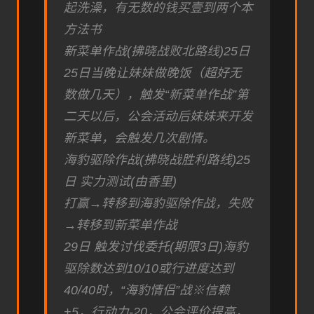
起洗澡，有无数的钱买壹到两个本
方法书
新菜单作战(拂晓战败北路线)25日
25日当晚让妹妹做晚饭（超好无
数做几天），触发“新菜单作战”第
二天以后，公会活动后妹妹来开发
新菜单，会触发几次剧情。
海豹驱除作战(拂晓战胜利路线)25
日 实力测试(由香里)
打赢→转移到海豹驱除作战，失败
→转移到新菜单作战
29日 触发讨伐委托(期限3日)海豹
驱除数达到10/10或行进度达到
40/40时，“海豹情侣”战※信赖
+5，行动力-20，公会评价提高，