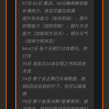
57日-61日 集训，56日确保睡觉能
补满体力，状态尽量拉到满
提升攻击能力（加攻和技），提升
防御能力（加防和毅），提升方法
能力（加智和方法点），提升元气
（加体力和状态）
64-67日 各个天都打讨伐委托，并
打完
70日 逛街买10本征程之书和其他
东西
74日 数个会正赛打斥候联盟，格
挡5回合后就好打了，也可以直接
莽
78日 数个会准决赛7星事务所，速