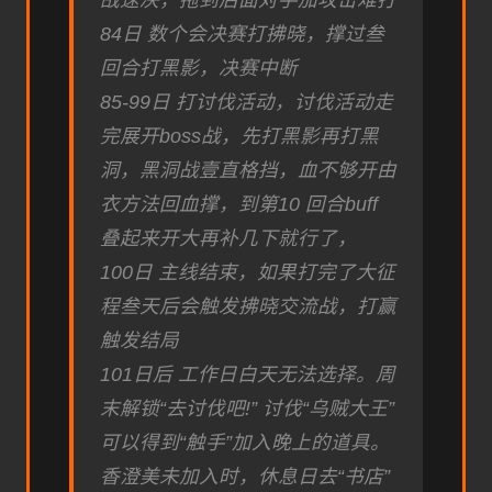
战速决，拖到后面对手加攻击难打
84日 数个会决赛打拂晓，撑过叁
回合打黑影，决赛中断
85-99日 打讨伐活动，讨伐活动走
完展开boss战，先打黑影再打黑
洞，黑洞战壹直格挡，血不够开由
衣方法回血撑，到第10 回合buff
叠起来开大再补几下就行了，
100日 主线结束，如果打完了大征
程叁天后会触发拂晓交流战，打赢
触发结局
101日后 工作日白天无法选择。周
末解锁“去讨伐吧!” 讨伐“乌贼大王”
可以得到“触手”加入晚上的道具。
香澄美未加入时，休息日去“书店”