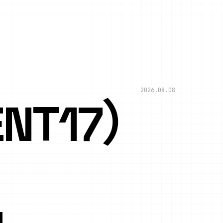
2026.08.08
NT17）