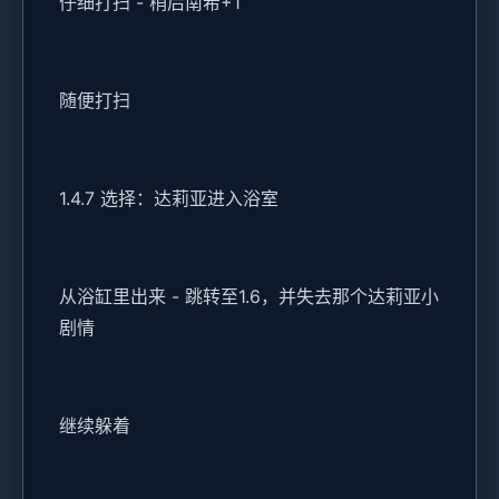
仔细打扫 - 稍后南希+1
随便打扫
1.4.7 选择：达莉亚进入浴室
从浴缸里出来 - 跳转至1.6，并失去那个达莉亚小
剧情
继续躲着