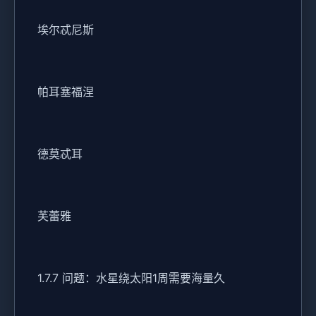
埃尔忒尼斯
帕耳塞福涅
德莫忒耳
芙蕾雅
1.7.7 问题：水星绕太阳1周需要海量久