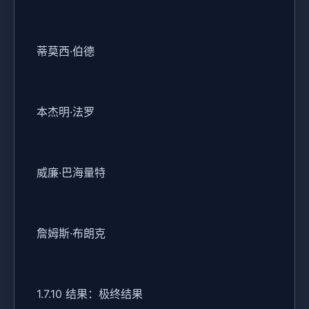
蒂莫西·伯德
本杰明·法罗
威廉·巴海量特
詹姆斯·布朗克
1.7.10 结果：极终结果