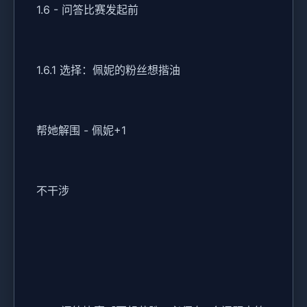
1.6 - 问答比赛发起前
1.6.1 选择：佩妮的粉丝想揩油
帮她解围 - 佩妮+1
不干涉