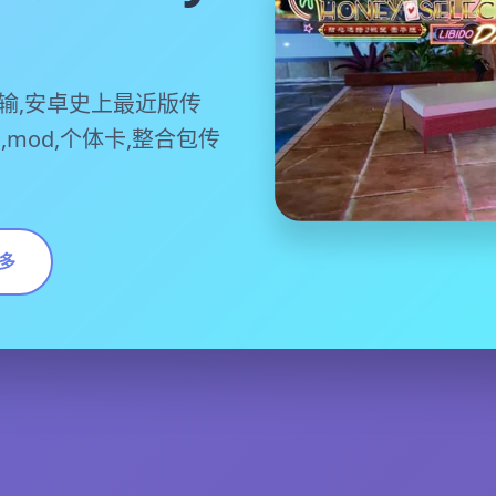
）
输,安卓史上最近版传
窍,mod,个体卡,整合包传
多