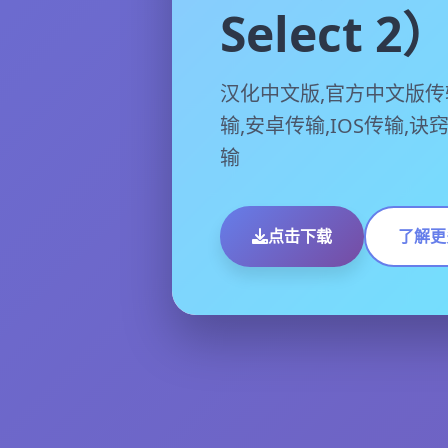
Select 2
汉化中文版,官方中文版传
输,安卓传输,IOS传输,诀
输
点击下载
了解更