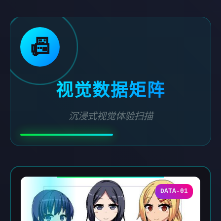
📠
视觉数据矩阵
沉浸式视觉体验扫描
DATA-01