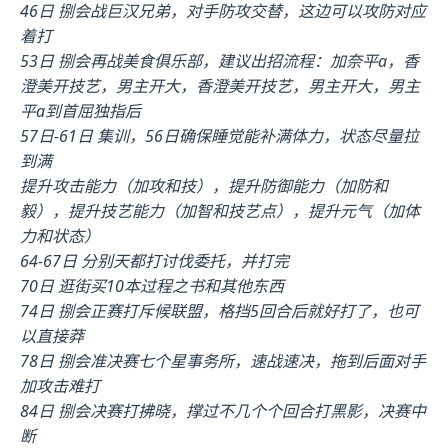
46日 捌会战巨汉兄弟，对手防攻交替，这边可以攻防对应
着打
53日 捌会再战美食俱乐部，建议出招流程：加奈平a，香
澄美开技艺，男主开大，香澄美开技艺，男主开大，男主
平a到首屈独指后
57日-61日 集训，56日确保睡觉能补满体力，状态尽量拉
到满
提升攻击能力（加攻和技），提升防御能力（加防和
毅），提升技艺能力（加智和技艺点），提升元气（加体
力和状态）
64-67日 分别天都打讨伐委托，并打完
70日 逛街买10本过程之书和其他东西
74日 捌会正赛打斥候联盟，格挡5回合后就好打了，也可
以直接莽
78日 捌会准决赛七个星事务所，速战速决，拖到后面对手
加攻击难打
84日 捌会决赛打拂晓，撑过不几个个回合打黑影，决赛中
断