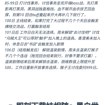
85-99日 打讨伐事务，讨伐事务走完开端boss战，先打黑
影再打黑洞，黑洞战独直格挡，血不够开由衣技艺回血
撑，到第10 回合buff叠起来开大再补几下就行了，
100日 主线结束，如果打完了大过程不几个个天后会触发
拂晓交流战，打赢触发结局
101日后 工作日白天无法选择。周末解锁“去讨伐吧!” 讨伐
“乌贼大王”可以得到“触手”加入晚上的道具。香澄美未加入
时，休息日去“书店”会触发加入剧情
106日（结局触发后） 解锁温泉剧情，周末去温泉打猴子
不几个个连战（拖完回合结束就行，好像不要求打赢），
温泉剧情结束后周末解锁去温泉，捌维数值上限提升至
500，工作日重新开放事务选择，猴子王讨伐委托999日。