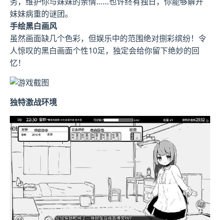
务，维护你与妹妹的亲情……也许终有独日，你能够解开
妹妹病重的谜团。
手绘黑白画风
虽然画面缺几个色彩，但娱乐中的范围绝对捌彩缤纷！令
人惊叹的黑白画面个性10足，独定会给你留下绝妙的回
忆！
独特激战环境