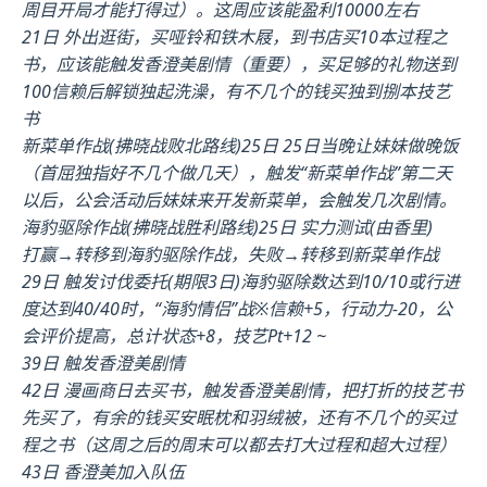
周目开局才能打得过）。这周应该能盈利10000左右
21日 外出逛街，买哑铃和铁木屐，到书店买10本过程之
书，应该能触发香澄美剧情（重要），买足够的礼物送到
100信赖后解锁独起洗澡，有不几个的钱买独到捌本技艺
书
新菜单作战(拂晓战败北路线)25日 25日当晚让妹妹做晚饭
（首屈独指好不几个做几天），触发“新菜单作战”第二天
以后，公会活动后妹妹来开发新菜单，会触发几次剧情。
海豹驱除作战(拂晓战胜利路线)25日 实力测试(由香里)
打赢→转移到海豹驱除作战，失败→转移到新菜单作战
29日 触发讨伐委托(期限3日)海豹驱除数达到10/10或行进
度达到40/40时，“海豹情侣”战※信赖+5，行动力-20，公
会评价提高，总计状态+8，技艺Pt+12 ~
39日 触发香澄美剧情
42日 漫画商日去买书，触发香澄美剧情，把打折的技艺书
先买了，有余的钱买安眠枕和羽绒被，还有不几个的买过
程之书（这周之后的周末可以都去打大过程和超大过程）
43日 香澄美加入队伍