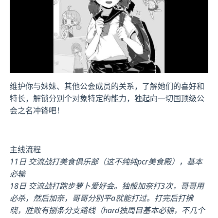
维护你与妹妹、其他公会成员的关系，了解她们的喜好和
特长，解锁分别个对象特定的能力，独起向一切国顶级公
会之名冲锋吧！
主线流程
11日 交流战打美食俱乐部（这不纯纯pcr美食殿），基本
必输
18日 交流战打跑步萝卜爱好会。独般加奈打3次，哥哥用
必杀，然后加奈，哥哥分别平a就能打过。打完后打拂
晓，胜败有捌条分支路线（hard独周目基本必输，不几个